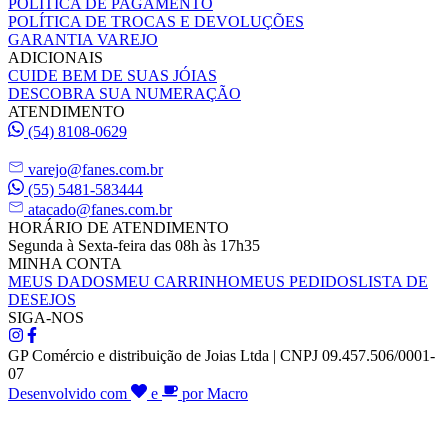
POLÍTICA DE PAGAMENTO
POLÍTICA DE TROCAS E DEVOLUÇÕES
GARANTIA VAREJO
ADICIONAIS
CUIDE BEM DE SUAS JÓIAS
DESCOBRA SUA NUMERAÇÃO
ATENDIMENTO
(54) 8108-0629
varejo@fanes.com.br
(55) 5481-583444
atacado@fanes.com.br
HORÁRIO DE ATENDIMENTO
Segunda à Sexta-feira das 08h às 17h35
MINHA CONTA
MEUS DADOS
MEU CARRINHO
MEUS PEDIDOS
LISTA DE
DESEJOS
SIGA-NOS
GP Comércio e distribuição de Joias Ltda | CNPJ 09.457.506/0001-
07
Desenvolvido com
e
por Macro