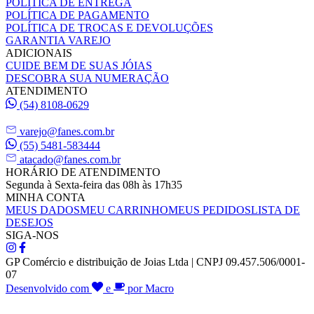
POLÍTICA DE ENTREGA
POLÍTICA DE PAGAMENTO
POLÍTICA DE TROCAS E DEVOLUÇÕES
GARANTIA VAREJO
ADICIONAIS
CUIDE BEM DE SUAS JÓIAS
DESCOBRA SUA NUMERAÇÃO
ATENDIMENTO
(54) 8108-0629
varejo@fanes.com.br
(55) 5481-583444
atacado@fanes.com.br
HORÁRIO DE ATENDIMENTO
Segunda à Sexta-feira das 08h às 17h35
MINHA CONTA
MEUS DADOS
MEU CARRINHO
MEUS PEDIDOS
LISTA DE
DESEJOS
SIGA-NOS
GP Comércio e distribuição de Joias Ltda | CNPJ 09.457.506/0001-
07
Desenvolvido com
e
por Macro