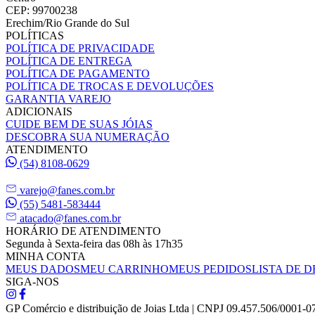
CEP: 99700238
Erechim/Rio Grande do Sul
POLÍTICAS
POLÍTICA DE PRIVACIDADE
POLÍTICA DE ENTREGA
POLÍTICA DE PAGAMENTO
POLÍTICA DE TROCAS E DEVOLUÇÕES
GARANTIA VAREJO
ADICIONAIS
CUIDE BEM DE SUAS JÓIAS
DESCOBRA SUA NUMERAÇÃO
ATENDIMENTO
(54) 8108-0629
varejo@fanes.com.br
(55) 5481-583444
atacado@fanes.com.br
HORÁRIO DE ATENDIMENTO
Segunda à Sexta-feira das 08h às 17h35
MINHA CONTA
MEUS DADOS
MEU CARRINHO
MEUS PEDIDOS
LISTA DE D
SIGA-NOS
GP Comércio e distribuição de Joias Ltda | CNPJ 09.457.506/0001-0