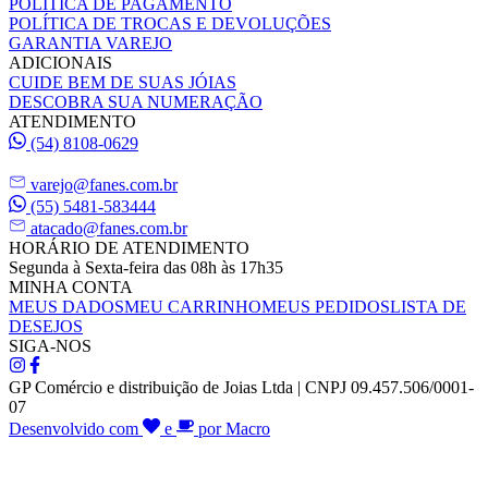
POLÍTICA DE PAGAMENTO
POLÍTICA DE TROCAS E DEVOLUÇÕES
GARANTIA VAREJO
ADICIONAIS
CUIDE BEM DE SUAS JÓIAS
DESCOBRA SUA NUMERAÇÃO
ATENDIMENTO
(54) 8108-0629
varejo@fanes.com.br
(55) 5481-583444
atacado@fanes.com.br
HORÁRIO DE ATENDIMENTO
Segunda à Sexta-feira das 08h às 17h35
MINHA CONTA
MEUS DADOS
MEU CARRINHO
MEUS PEDIDOS
LISTA DE
DESEJOS
SIGA-NOS
GP Comércio e distribuição de Joias Ltda | CNPJ 09.457.506/0001-
07
Desenvolvido com
e
por Macro