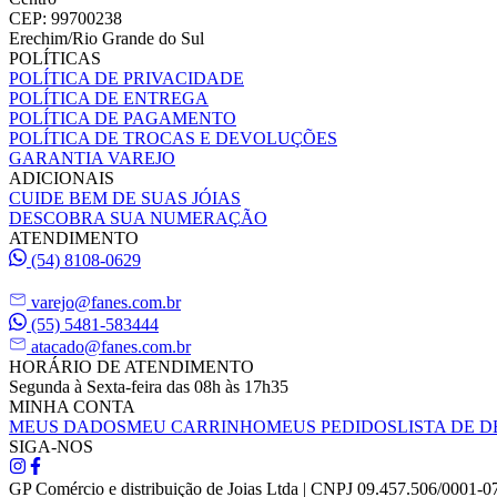
CEP: 99700238
Erechim/Rio Grande do Sul
POLÍTICAS
POLÍTICA DE PRIVACIDADE
POLÍTICA DE ENTREGA
POLÍTICA DE PAGAMENTO
POLÍTICA DE TROCAS E DEVOLUÇÕES
GARANTIA VAREJO
ADICIONAIS
CUIDE BEM DE SUAS JÓIAS
DESCOBRA SUA NUMERAÇÃO
ATENDIMENTO
(54) 8108-0629
varejo@fanes.com.br
(55) 5481-583444
atacado@fanes.com.br
HORÁRIO DE ATENDIMENTO
Segunda à Sexta-feira das 08h às 17h35
MINHA CONTA
MEUS DADOS
MEU CARRINHO
MEUS PEDIDOS
LISTA DE D
SIGA-NOS
GP Comércio e distribuição de Joias Ltda | CNPJ 09.457.506/0001-0