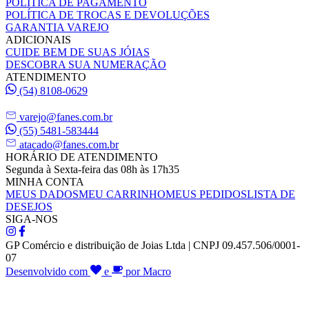
POLÍTICA DE PAGAMENTO
POLÍTICA DE TROCAS E DEVOLUÇÕES
GARANTIA VAREJO
ADICIONAIS
CUIDE BEM DE SUAS JÓIAS
DESCOBRA SUA NUMERAÇÃO
ATENDIMENTO
(54) 8108-0629
varejo@fanes.com.br
(55) 5481-583444
atacado@fanes.com.br
HORÁRIO DE ATENDIMENTO
Segunda à Sexta-feira das 08h às 17h35
MINHA CONTA
MEUS DADOS
MEU CARRINHO
MEUS PEDIDOS
LISTA DE
DESEJOS
SIGA-NOS
GP Comércio e distribuição de Joias Ltda | CNPJ 09.457.506/0001-
07
Desenvolvido com
e
por Macro