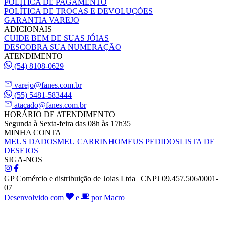
POLÍTICA DE PAGAMENTO
POLÍTICA DE TROCAS E DEVOLUÇÕES
GARANTIA VAREJO
ADICIONAIS
CUIDE BEM DE SUAS JÓIAS
DESCOBRA SUA NUMERAÇÃO
ATENDIMENTO
(54) 8108-0629
varejo@fanes.com.br
(55) 5481-583444
atacado@fanes.com.br
HORÁRIO DE ATENDIMENTO
Segunda à Sexta-feira das 08h às 17h35
MINHA CONTA
MEUS DADOS
MEU CARRINHO
MEUS PEDIDOS
LISTA DE
DESEJOS
SIGA-NOS
GP Comércio e distribuição de Joias Ltda | CNPJ 09.457.506/0001-
07
Desenvolvido com
e
por Macro