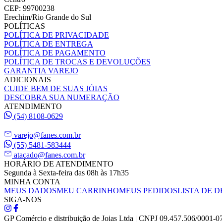
CEP: 99700238
Erechim/Rio Grande do Sul
POLÍTICAS
POLÍTICA DE PRIVACIDADE
POLÍTICA DE ENTREGA
POLÍTICA DE PAGAMENTO
POLÍTICA DE TROCAS E DEVOLUÇÕES
GARANTIA VAREJO
ADICIONAIS
CUIDE BEM DE SUAS JÓIAS
DESCOBRA SUA NUMERAÇÃO
ATENDIMENTO
(54) 8108-0629
varejo@fanes.com.br
(55) 5481-583444
atacado@fanes.com.br
HORÁRIO DE ATENDIMENTO
Segunda à Sexta-feira das 08h às 17h35
MINHA CONTA
MEUS DADOS
MEU CARRINHO
MEUS PEDIDOS
LISTA DE D
SIGA-NOS
GP Comércio e distribuição de Joias Ltda | CNPJ 09.457.506/0001-0