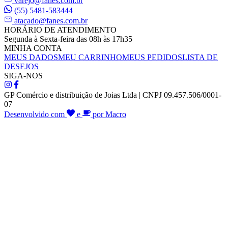
varejo@fanes.com.br
(55) 5481-583444
atacado@fanes.com.br
HORÁRIO DE ATENDIMENTO
Segunda à Sexta-feira das 08h às 17h35
MINHA CONTA
MEUS DADOS
MEU CARRINHO
MEUS PEDIDOS
LISTA DE
DESEJOS
SIGA-NOS
GP Comércio e distribuição de Joias Ltda | CNPJ 09.457.506/0001-
07
Desenvolvido com
e
por Macro