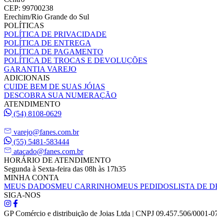
CEP: 99700238
Erechim/Rio Grande do Sul
POLÍTICAS
POLÍTICA DE PRIVACIDADE
POLÍTICA DE ENTREGA
POLÍTICA DE PAGAMENTO
POLÍTICA DE TROCAS E DEVOLUÇÕES
GARANTIA VAREJO
ADICIONAIS
CUIDE BEM DE SUAS JÓIAS
DESCOBRA SUA NUMERAÇÃO
ATENDIMENTO
(54) 8108-0629
varejo@fanes.com.br
(55) 5481-583444
atacado@fanes.com.br
HORÁRIO DE ATENDIMENTO
Segunda à Sexta-feira das 08h às 17h35
MINHA CONTA
MEUS DADOS
MEU CARRINHO
MEUS PEDIDOS
LISTA DE D
SIGA-NOS
GP Comércio e distribuição de Joias Ltda | CNPJ 09.457.506/0001-0