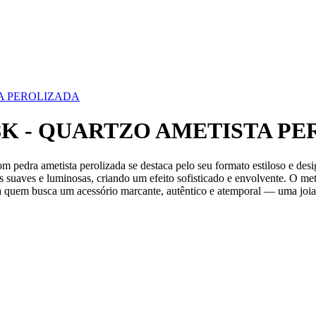
A PEROLIZADA
K - QUARTZO AMETISTA PE
m pedra ametista perolizada se destaca pelo seu formato estiloso e des
s suaves e luminosas, criando um efeito sofisticado e envolvente. O me
al para quem busca um acessório marcante, autêntico e atemporal — uma j