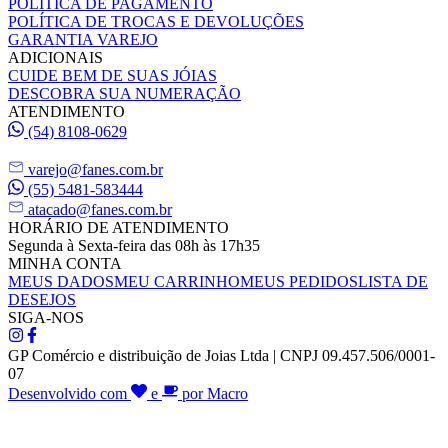
POLÍTICA DE PAGAMENTO
POLÍTICA DE TROCAS E DEVOLUÇÕES
GARANTIA VAREJO
ADICIONAIS
CUIDE BEM DE SUAS JÓIAS
DESCOBRA SUA NUMERAÇÃO
ATENDIMENTO
(54) 8108-0629
varejo@fanes.com.br
(55) 5481-583444
atacado@fanes.com.br
HORÁRIO DE ATENDIMENTO
Segunda à Sexta-feira das 08h às 17h35
MINHA CONTA
MEUS DADOS
MEU CARRINHO
MEUS PEDIDOS
LISTA DE
DESEJOS
SIGA-NOS
GP Comércio e distribuição de Joias Ltda | CNPJ 09.457.506/0001-
07
Desenvolvido com
e
por Macro