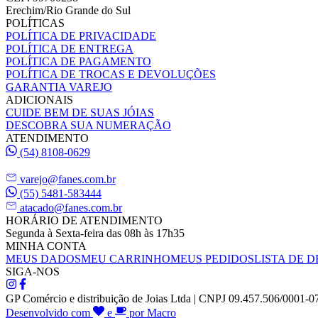
Erechim/Rio Grande do Sul
POLÍTICAS
POLÍTICA DE PRIVACIDADE
POLÍTICA DE ENTREGA
POLÍTICA DE PAGAMENTO
POLÍTICA DE TROCAS E DEVOLUÇÕES
GARANTIA VAREJO
ADICIONAIS
CUIDE BEM DE SUAS JÓIAS
DESCOBRA SUA NUMERAÇÃO
ATENDIMENTO
(54) 8108-0629
varejo@fanes.com.br
(55) 5481-583444
atacado@fanes.com.br
HORÁRIO DE ATENDIMENTO
Segunda à Sexta-feira das 08h às 17h35
MINHA CONTA
MEUS DADOS
MEU CARRINHO
MEUS PEDIDOS
LISTA DE D
SIGA-NOS
GP Comércio e distribuição de Joias Ltda | CNPJ 09.457.506/0001-0
Desenvolvido com
e
por Macro