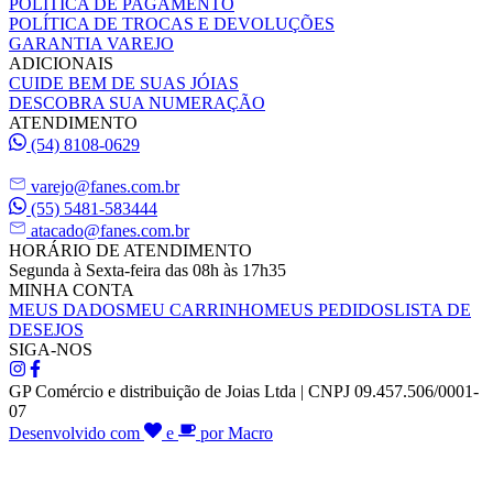
POLÍTICA DE PAGAMENTO
POLÍTICA DE TROCAS E DEVOLUÇÕES
GARANTIA VAREJO
ADICIONAIS
CUIDE BEM DE SUAS JÓIAS
DESCOBRA SUA NUMERAÇÃO
ATENDIMENTO
(54) 8108-0629
varejo@fanes.com.br
(55) 5481-583444
atacado@fanes.com.br
HORÁRIO DE ATENDIMENTO
Segunda à Sexta-feira das 08h às 17h35
MINHA CONTA
MEUS DADOS
MEU CARRINHO
MEUS PEDIDOS
LISTA DE
DESEJOS
SIGA-NOS
GP Comércio e distribuição de Joias Ltda | CNPJ 09.457.506/0001-
07
Desenvolvido com
e
por Macro