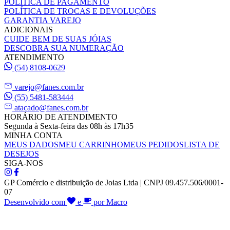
POLÍTICA DE PAGAMENTO
POLÍTICA DE TROCAS E DEVOLUÇÕES
GARANTIA VAREJO
ADICIONAIS
CUIDE BEM DE SUAS JÓIAS
DESCOBRA SUA NUMERAÇÃO
ATENDIMENTO
(54) 8108-0629
varejo@fanes.com.br
(55) 5481-583444
atacado@fanes.com.br
HORÁRIO DE ATENDIMENTO
Segunda à Sexta-feira das 08h às 17h35
MINHA CONTA
MEUS DADOS
MEU CARRINHO
MEUS PEDIDOS
LISTA DE
DESEJOS
SIGA-NOS
GP Comércio e distribuição de Joias Ltda | CNPJ 09.457.506/0001-
07
Desenvolvido com
e
por Macro